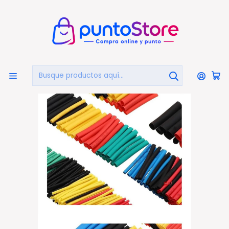
🏠
Bienvenido a PuntoStore.cl
Inicio
HERRAMIENTAS
Cables
Cubre Cables Aisladores Termo Retráctil 328 Unidades
- Ps