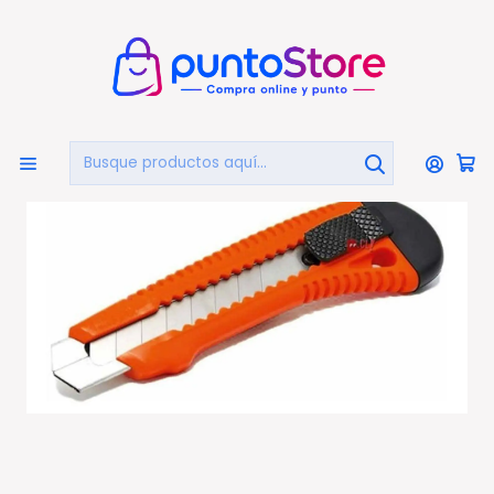
🏠
Bienvenido a PuntoStore.cl
Inicio
LIBRERÍA Y ARTE
Cuchillos Cartoneros
Cuchillo Cartonero De 15,5cms Con Hoja De 18mm Rojo -
Ps