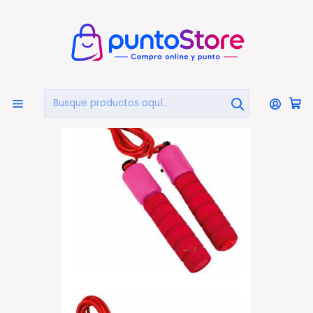
🏠
Bienvenido a PuntoStore.cl
Inicio
DEPORTES Y FITNESS
Cuerdas De Salto
Cuerda De Salto 2.5mts Con Contador De Saltos - Ps