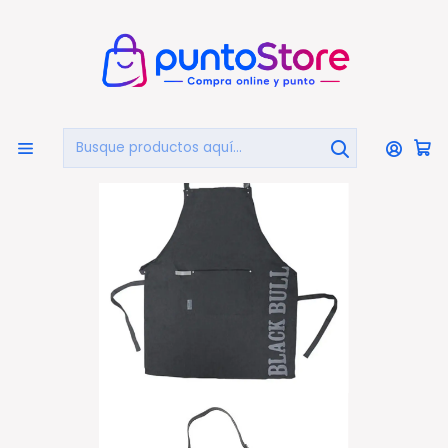
🏠
Bienvenido a PuntoStore.cl
Inicio
Delantal De Cocina Bbq Black Bull - Ps