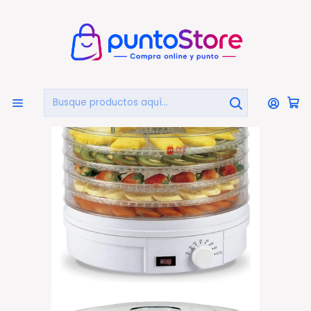
🏠
Bienvenido a PuntoStore.cl
Inicio
HOGAR Y DECORACIÓN
Electrodomésticos
Deshidratadoras
Deshidratador De Alimentos Eléctrico 250w - Ps