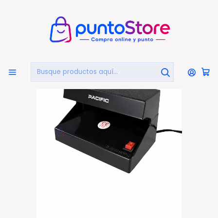
🏠
Bienvenido a PuntoStore.cl
Inicio
LIBRERÍA Y ARTE
Detectores De Billetes
Detector de Billetes Falsos Luz UV 4W - PS