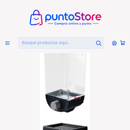
🏠
Bienvenido a PuntoStore.cl
Inicio
HOGAR Y DECORACIÓN
Dispensadores
Dispensador De Cereal Y Semillas De Pared - Ps