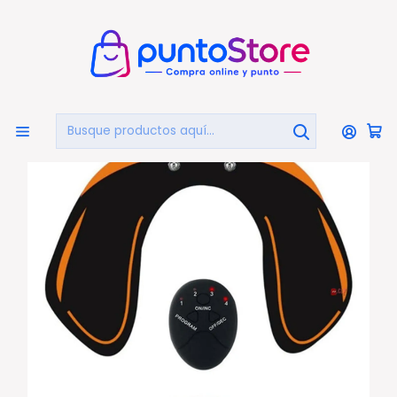
🏠
Bienvenido a PuntoStore.cl
Inicio
OTRAS CATEGORIAS
Salud y Equipamiento Médico
Masajeadores
Electro Estimulador Para Glúteos Levanta Y Tonifica -
Ps