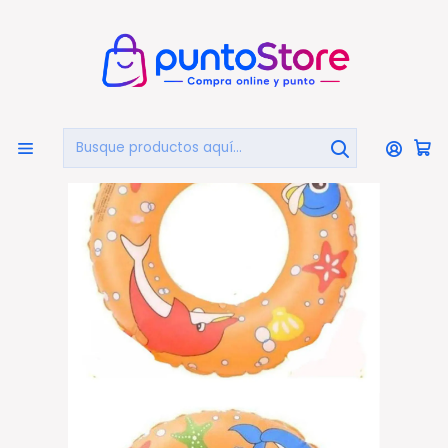
🏠
Bienvenido a PuntoStore.cl
Inicio
Flotador Redondo 60cms Diseños - Ps