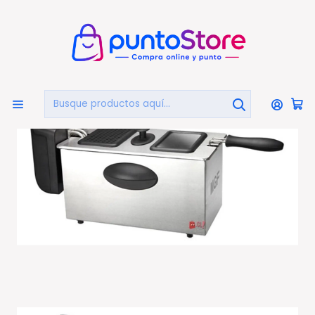
🏠
Bienvenido a PuntoStore.cl
Inicio
Freidora Eléctrica 2000w Magefesa Milos 3 - Ps