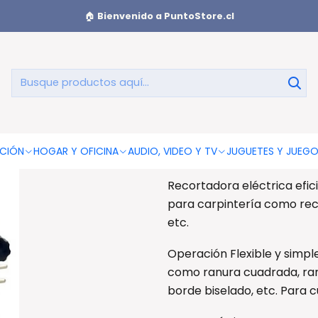
e Madera De 800w - Ps
🏠
Bienvenido a PuntoStore.cl
Fresadora
AGREGAR AL CAR
CIÓN
HOGAR Y OFICINA
AUDIO, VIDEO Y TV
JUGUETES Y JUEG
Fresadora De Madera De 8
Recortadora eléctrica efic
para carpintería como rec
etc.
Operación Flexible y simpl
como ranura cuadrada, ranu
borde biselado, etc. Para c