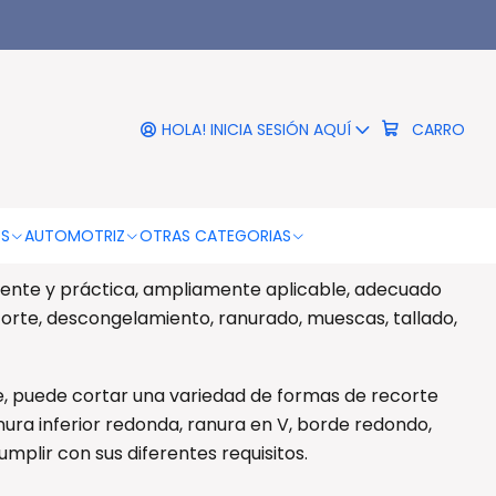
|
 De Madera De 800w - Ps
HOLA! INICIA SESIÓN AQUÍ
CARRO
RO
COMPRAR AHORA
DESCRIPCIÓN
OS
AUTOMOTRIZ
OTRAS CATEGORIAS
00w - Ps
iente y práctica, ampliamente aplicable, adecuado
orte, descongelamiento, ranurado, muescas, tallado,
e, puede cortar una variedad de formas de recorte
ra inferior redonda, ranura en V, borde redondo,
umplir con sus diferentes requisitos.