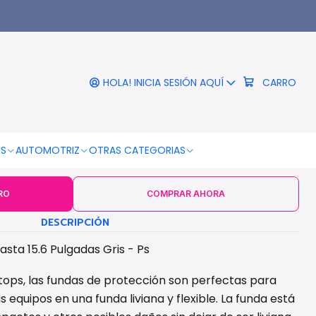
|
che Notebook Hasta 15.6
lgadas Gris - Ps
HOLA! INICIA SESIÓN AQUÍ
CARRO
COLOR
Gris
OS
AUTOMOTRIZ
OTRAS CATEGORIAS
RO
COMPRAR AHORA
DESCRIPCIÓN
ta 15.6 Pulgadas Gris - Ps
ops, las fundas de protección son perfectas para
 equipos en una funda liviana y flexible. La funda está