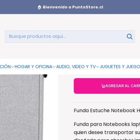
ta 15.6 Pulgadas Gris - Ps
🏠
Bienvenido a PuntoStore.cl
Funda Estu
Pu
CIÓN
HOGAR Y OFICINA
AUDIO, VIDEO Y TV
JUGUETES Y JUEG
AGREGAR AL CAR
Funda Estuche Notebook Has
Funda para Notebooks lapt
quien desee transportar sus