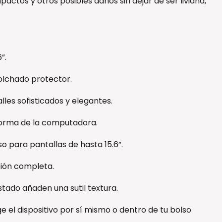
ctos y otros posibles daños sin dejar de ser liviana,
”.
olchado protector.
les sofisticados y elegantes.
 forma de la computadora.
so para pantallas de hasta 15.6”.
ión completa.
stado añaden una sutil textura.
e el dispositivo por sí mismo o dentro de tu bolso