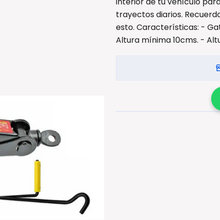
interior de tu vehículo par
trayectos diarios. Recuer
esto. Características: - Gat
Altura mínima 10cms. - Al