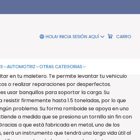
|
o Tijera 1.5 Toneladas - Ps
HOLA! INICIA SESIÓN AQUÍ
CARRO
RO
COMPRAR AHORA
DESCRIPCIÓN
OS
AUTOMOTRIZ
OTRAS CATEGORIAS
oneladas - PS Gata Tijera 1.5 Toneladas es uno de los
ltar en tu maletero. Te permite levantar tu vehículo
os o realizar reparaciones por desperfectos.
 usar banquillos para soportar la carga. Su
 resistir firmemente hasta 1.5 toneladas, por lo que
ningún problema. Su forma romboide se apoya en uno
xtiende a medida que se presiona un tornillo sin fin con
Gracias a que está fabricada en metal, uno de los
 será un instrumento que tendrá una larga vida útil al