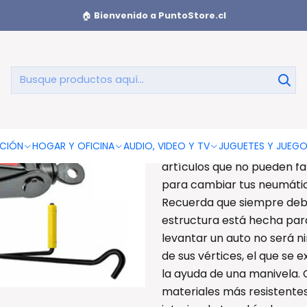
a 1.5 Toneladas - Ps
🏠
Bienvenido a PuntoStore.cl
Gata Para Aut
AGREGAR AL CAR
CIÓN
HOGAR Y OFICINA
AUDIO, VIDEO Y TV
JUGUETES Y JUEG
Gata Para Auto Tijera 1.5 T
artículos que no pueden fa
para cambiar tus neumátic
Recuerda que siempre debes
estructura está hecha para
levantar un auto no será 
de sus vértices, el que se e
la ayuda de una manivela. 
materiales más resistentes,