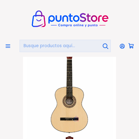
🏠
Bienvenido a PuntoStore.cl
Inicio
INSTRUMENTOS MUSICALES
Instrumentos De Cuerda
Guitarra Clásica 39 Pulgadas Natural Cuerdas Nylon -
PS