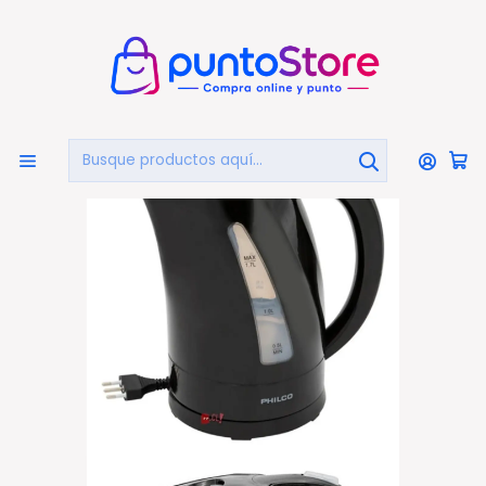
🏠
Bienvenido a PuntoStore.cl
Inicio
HOGAR Y DECORACIÓN
Electrodomésticos
Hervidores
Hervidor Eléctrico 1.7lts Philco 2200w Color Negro - Ps