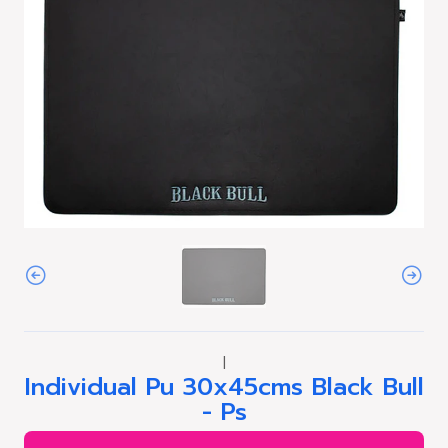
|
Individual Pu 30x45cms Black Bull
- Ps