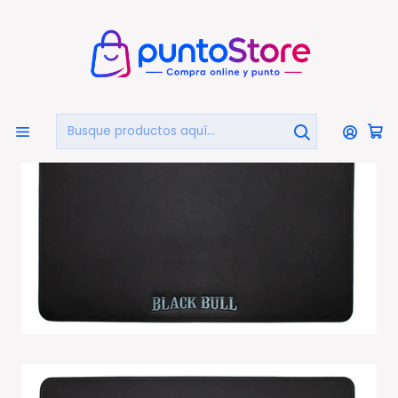
🏠
Bienvenido a PuntoStore.cl
Inicio
Individual Pu 30x45cms Black Bull - Ps