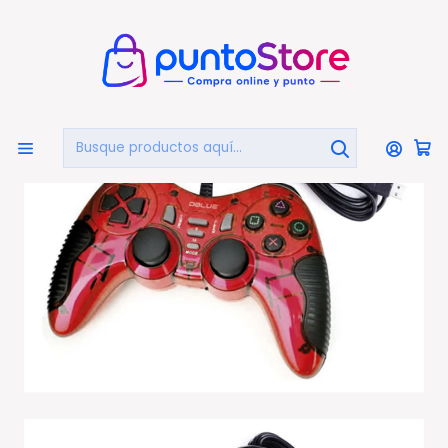
🏠
Bienvenido a PuntoStore.cl
Inicio
PUNTO GAMER
Joystick
Joystick D-shock Usb Para Pc Color Rojo - Ps