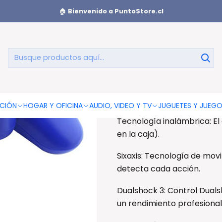
tick Ps3 Con Bluetooth Color Azul - Ps
🏠
Bienvenido a PuntoStore.cl
Joystick Ps3
Joystick Ps3 Con Bluetooth
CIÓN
HOGAR Y OFICINA
AUDIO, VIDEO Y TV
JUGUETES Y JUEG
Tecnología inalámbrica: El
en la caja).
Sixaxis: Tecnología de movi
detecta cada acción.
Dualshock 3: Control Duals
un rendimiento profesional