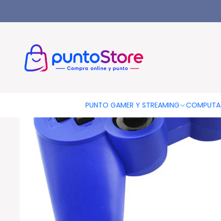
Inicio
PUNTO GAMER
Consolas y Accesorios
Joystick
Joys
PUNTO GAMER Y STREAMING
COMPUTA