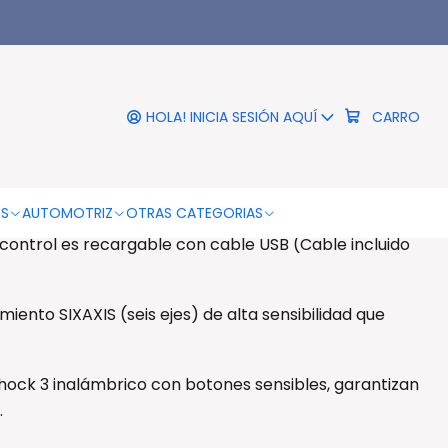
|
 Con Bluetooth Color Azul -
Ps
HOLA! INICIA SESIÓN AQUÍ
CARRO
DESCRIPCIÓN
 Color Azul - Ps
OS
AUTOMOTRIZ
OTRAS CATEGORIAS
 control es recargable con cable USB (Cable incluido
miento SIXAXIS (seis ejes) de alta sensibilidad que
hock 3 inalámbrico con botones sensibles, garantizan
.