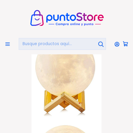
🏠
Bienvenido a PuntoStore.cl
Inicio
HOGAR Y DECORACIÓN
Luces Decorativas
Lámpara Luna Relieve Con 7 Colores Recargable - Ps