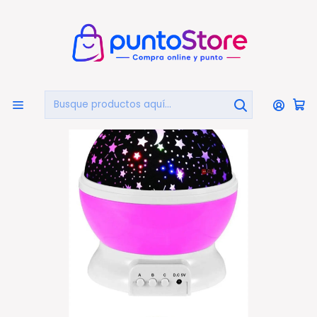
🏠
Bienvenido a PuntoStore.cl
Inicio
HOGAR Y DECORACIÓN
Iluminación
Espantacucos
Lámpara Proyector De Estrellas Espantacuco Rosado -
Ps