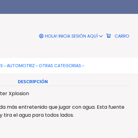
|
ara Patios Water Xplosion
- Ps
HOLA! INICIA SESIÓN AQUÍ
CARRO
COLOR
Negro
OS
AUTOMOTRIZ
OTRAS CATEGORIAS
DESCRIPCIÓN
ter Xplosion
ada más entretenido que jugar con agua. Esta fuente
 tira el agua para todos lados.