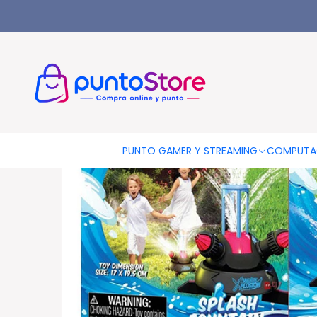
Inicio
Lanza Agua Para Patios Water Xplosion - Ps
PUNTO GAMER Y STREAMING
COMPUTA