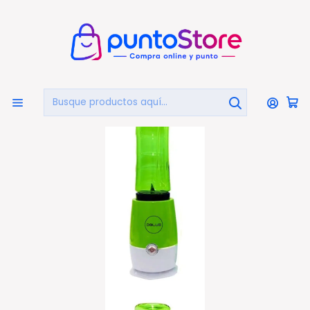
🏠
Bienvenido a PuntoStore.cl
Inicio
HOGAR Y DECORACIÓN
Electrodomésticos
Licuadoras
Licuadora Batidora Personal batidos 500ml Verde - PS