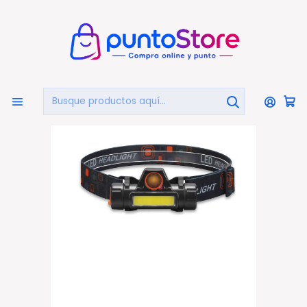
🏠
Bienvenido a PuntoStore.cl
Inicio
OTRAS CATEGORIAS
Camping
Linternas Y Lamparas
Linterna Led Cintillo Luz Emergencia Recargable - Ps