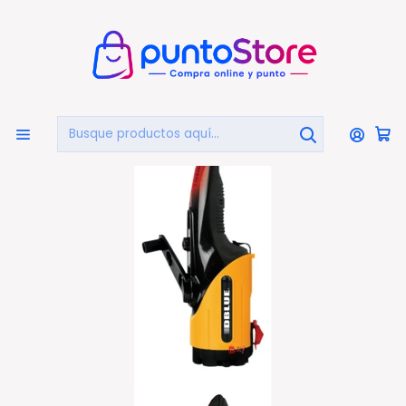
🏠
Bienvenido a PuntoStore.cl
Inicio
OTRAS CATEGORIAS
Camping
Linternas Y Lamparas
Linterna Led Dínamo Con Accesorios Multifunción - Ps