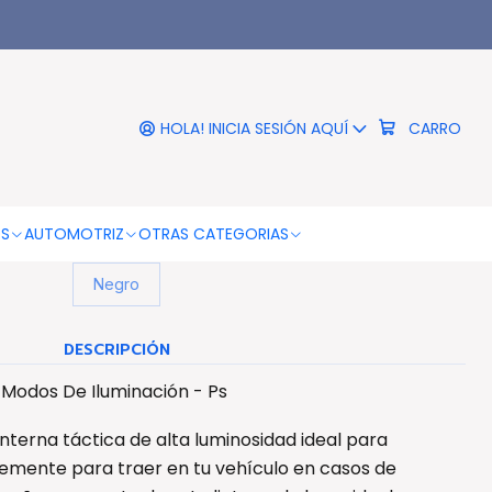
|
d Táctica Con 5 Modos De
luminación - Ps
HOLA! INICIA SESIÓN AQUÍ
CARRO
COLOR DE LA LUZ
Blanco
OS
AUTOMOTRIZ
OTRAS CATEGORIAS
COLOR DE LA LINTERNA
Negro
DESCRIPCIÓN
 Modos De Iluminación - Ps
nterna táctica de alta luminosidad ideal para
emente para traer en tu vehículo en casos de