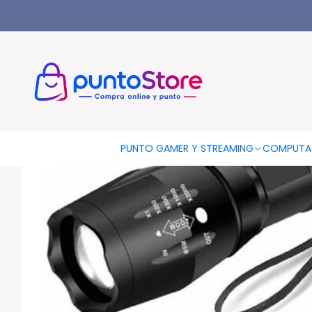
Inicio
OTRAS CATEGORIAS
Camping
Linternas Y Lamparas
PUNTO GAMER Y STREAMING
COMPUTA