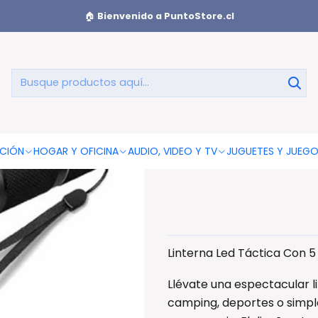
Linterna Led Táctica Con 5 Modos De Iluminación - Ps
🏠
Bienvenido a PuntoStore.cl
Linterna Le
I
CIÓN
HOGAR Y OFICINA
AUDIO, VIDEO Y TV
JUGUETES Y JUEG
Linterna Led Táctica Con 5
Llévate una espectacular li
camping, deportes o simpl