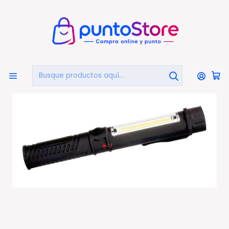
🏠
Bienvenido a PuntoStore.cl
Inicio
OTRAS CATEGORIAS
Camping
Linternas Y Lamparas
Linterna Y Lámpara Cob Led De Mano A Pilas - Ps