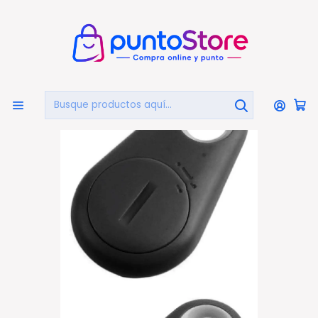
🏠
Bienvenido a PuntoStore.cl
Inicio
HOGAR Y DECORACIÓN
Seguridad
Accesorios
Llavero Anti-pérdida Con Localización Gps - Ps