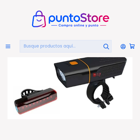
🏠
Bienvenido a PuntoStore.cl
Inicio
DEPORTES Y FITNESS
Ciclismo
Luz Led Delantera Y Trasera Para Bicicletas Recargable
- Ps