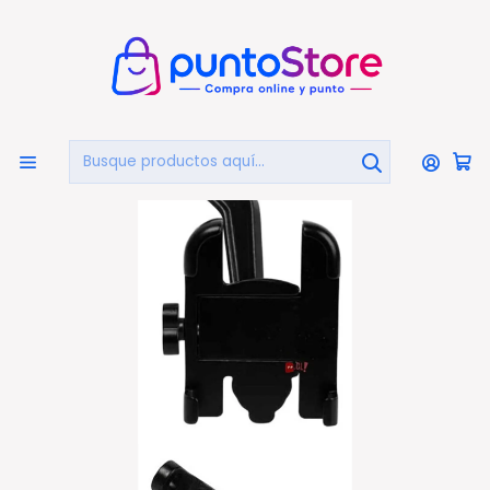
🏠
Bienvenido a PuntoStore.cl
Inicio
CELULARES Y ACCESORIOS
Soportes Celular
Soporte Porta Celular Bicicletas Con Rotación - Ps