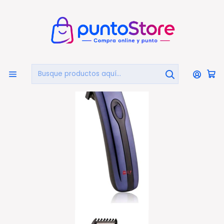
🏠
Bienvenido a PuntoStore.cl
Inicio
HOGAR Y DECORACIÓN
Belleza Y Cuidado Personal
Máquinas Corta Pelo
Máquina Corta Pelo Htc Recargable Morado - Ps