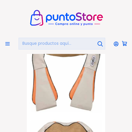
🏠
Bienvenido a PuntoStore.cl
Inicio
Masajeador De Cuello Y Espalda D150 - Ps