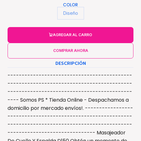
COLOR
Diseño
AGREGAR AL CARRO
COMPRAR AHORA
DESCRIPCIÓN
--------------------------------------------
--------------------------------------------
--------------------------------------------
---- Somos PS * Tienda Online - Despachamos a
domicilio por mercado envíos!. -----------------
--------------------------------------------
--------------------------------------------
------------------------------- Masajeador
De Cuello Y Espalda D150 Obtén un momento de