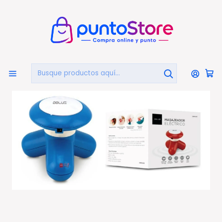
🏠
Bienvenido a PuntoStore.cl
Inicio
OTRAS CATEGORIAS
Salud y Equipamiento Médico
Masajeadores
Masajeador Portátil A Pilas O Conexión Usb Color Azul -
Ps