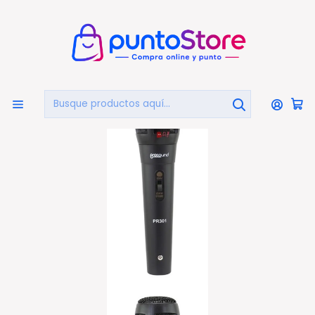
🏠
Bienvenido a PuntoStore.cl
Inicio
AUDIO Y VIDEO
Micrófonos
Micrófono Con Cable 1.8mts Unidireccional - Ps