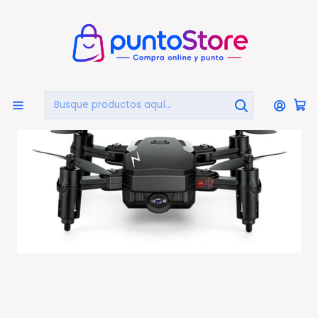
🏠
Bienvenido a PuntoStore.cl
Inicio
AUDIO Y VIDEO
Drones
Mini Drone Con Cámara 20cms Wifi Txd-g1 - Ps