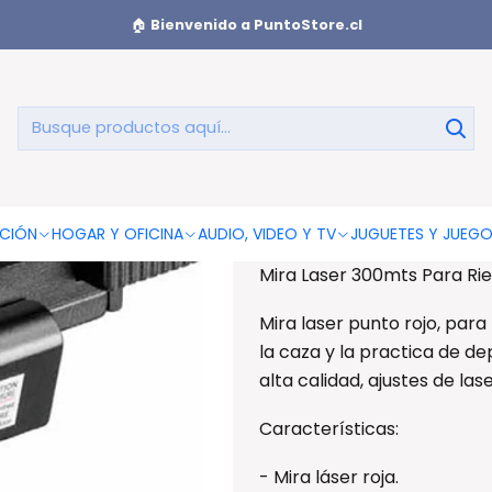
s Para Riel 20mm Airsoft - Ps
🏠
Bienvenido a PuntoStore.cl
Mira Lase
AGREGAR AL CAR
CIÓN
HOGAR Y OFICINA
AUDIO, VIDEO Y TV
JUGUETES Y JUEG
Mira Laser 300mts Para Rie
Mira laser punto rojo, para
la caza y la practica de de
alta calidad, ajustes de las
Características:
- Mira láser roja.