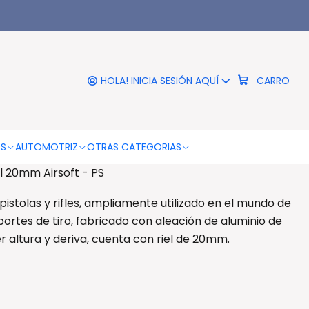
|
r 300mts Para Riel 20mm
Airsoft - Ps
HOLA! INICIA SESIÓN AQUÍ
CARRO
RO
COMPRAR AHORA
DESCRIPCIÓN
OS
AUTOMOTRIZ
OTRAS CATEGORIAS
l 20mm Airsoft - PS
 pistolas y rifles, ampliamente utilizado en el mundo de
portes de tiro, fabricado con aleación de aluminio de
er altura y deriva, cuenta con riel de 20mm.