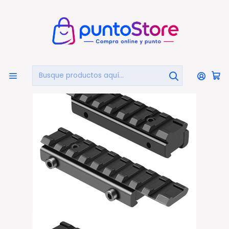
🏠
Bienvenido a PuntoStore.cl
Inicio
OTRAS CATEGORIAS
Caza Y Pesca
Montura Adaptador Mira Telescópica Riel 11 A 20mm -
Ps