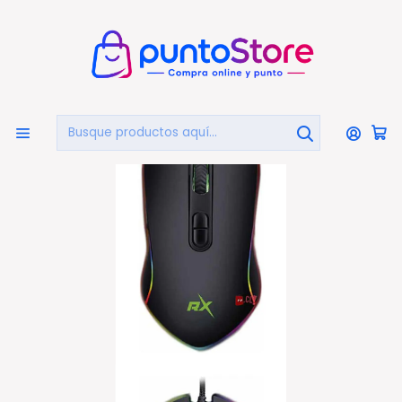
🏠
Bienvenido a PuntoStore.cl
Inicio
PUNTO GAMER
Mouse Gamer
Mouse Gamer Pro Rgb Óptico Usb - Ps