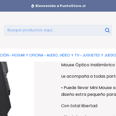
se Óptico Inalámbrico Diseño Color Negro - Ps
🏠
Bienvenido a PuntoStore.cl
Mouse Óptico
AGREGAR AL CAR
CIÓN
HOGAR Y OFICINA
AUDIO, VIDEO Y TV
JUGUETES Y JUEG
Mouse Óptico Inalámbrico 
Le acompaña a todas part
• Puede llevar Mini Mouse a 
diseño extra pequeño para l
Con total libertad