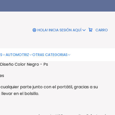
|
 Inalámbrico Diseño Color
Negro - Ps
HOLA! INICIA SESIÓN AQUÍ
CARRO
RO
COMPRAR AHORA
DESCRIPCIÓN
OS
AUTOMOTRIZ
OTRAS CATEGORIAS
Diseño Color Negro - Ps
es
cualquier parte junto con el portátil, gracias a su
levar en el bolsillo.