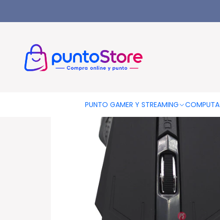
Inicio
COMPUTACIÓN
Periféricos
Mouse Inalámbricos
Mou
PUNTO GAMER Y STREAMING
COMPUTA