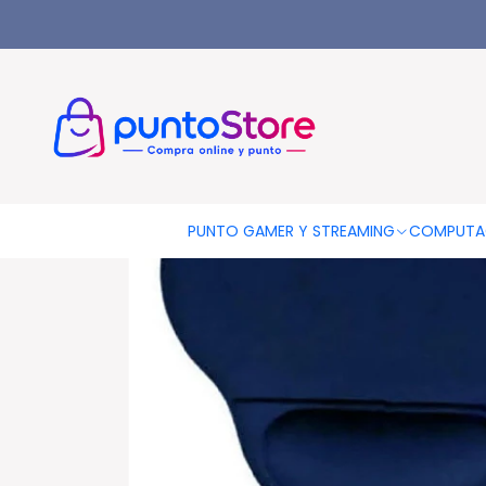
Inicio
Mouse Pad Apoya Muñeca De Gel Azul - Ps
PUNTO GAMER Y STREAMING
COMPUTA