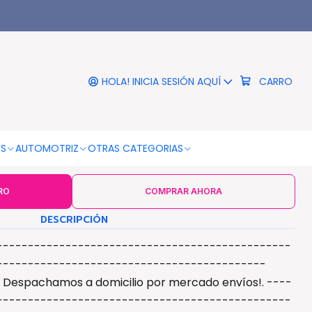
|
poya Muñeca De Gel Azul -
Ps
HOLA! INICIA SESIÓN AQUÍ
CARRO
COLOR
Azul
OS
AUTOMOTRIZ
OTRAS CATEGORIAS
RO
COMPRAR AHORA
DESCRIPCIÓN
-----------------------------------------------
-------------------------------------------
- Despachamos a domicilio por mercado envíos!. ----
-----------------------------------------------