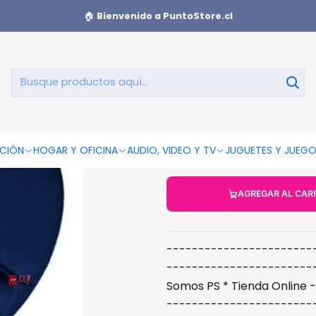
🏠
Bienvenido a PuntoStore.cl
Mouse Pad A
CIÓN
HOGAR Y OFICINA
AUDIO, VIDEO Y TV
JUGUETES Y JUEG
AGREGAR AL CAR
-----------------------
-----------------------
Somos PS * Tienda Online 
-----------------------