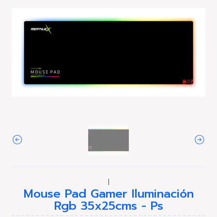
|
Mouse Pad Gamer Iluminación
Rgb 35x25cms - Ps