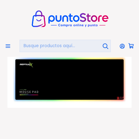
🏠
Bienvenido a PuntoStore.cl
Inicio
PUNTO GAMER
Mouse Pad Gamer
Mouse Pad Gamer Iluminación Rgb 35x25cms - Ps