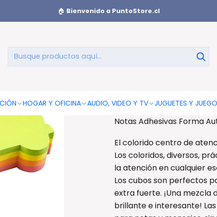
orma Auto 200 hojas Color - PS
🏠
Bienvenido a PuntoStore.cl
Notas Adhes
AGREGAR AL CAR
CIÓN
HOGAR Y OFICINA
AUDIO, VIDEO Y TV
JUGUETES Y JUEG
Notas Adhesivas Forma Aut
El colorido centro de atenc
Los coloridos, diversos, pr
la atención en cualquier esc
Los cubos son perfectos pa
extra fuerte. ¡Una mezcla d
brillante e interesante! L