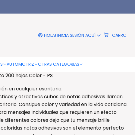
|
ivas Forma Auto 200 hojas
Color - PS
HOLA! INICIA SESIÓN AQUÍ
CARRO
RO
COMPRAR AHORA
DESCRIPCIÓN
OS
AUTOMOTRIZ
OTRAS CATEGORIAS
o 200 hojas Color - PS
ión en cualquier escritorio.
ácticos y atractivos cubos de notas adhesivas llaman
ritorio. Consigue color y variedad en la vida cotidiana.
ra mensajes individuales que requieren un efecto
e diferentes colores deja que tu mensaje brille
as coloridas notas adhesivas son el elemento perfecto