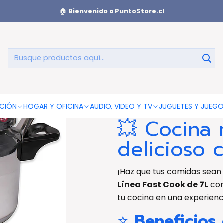
lla a Presión 7L Aluminio Pulido Fast Cook Doral - PS
🏠
Bienvenido a PuntoStore.cl
Olla a Presi
Olla a Presión 7L Aluminio 
CIÓN
HOGAR Y OFICINA
AUDIO, VIDEO Y TV
JUGUETES Y JUEG
💥 Cocina 
delicioso 
¡Haz que tus comidas sea
Línea Fast Cook de 7L
com
tu cocina en una experienc
⭐
Beneficios