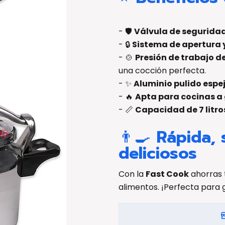
- 🛡️
Válvula de segurida
- 🔒
Sistema de apertura y
- 🍲
Presión de trabajo de 
una cocción perfecta.
- ✨
Aluminio pulido espe
- 🔥
Apta para cocinas a 
- 📏
Capacidad de 7 litro
👨‍🍳
Rápida, 
deliciosos
Con la
Fast Cook
ahorras 
alimentos. ¡Perfecta para