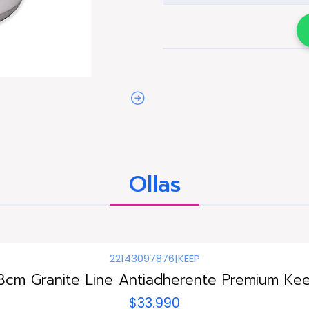
Ollas
22143097876
|
KEEP
28cm Granite Line Antiadherente Premium Kee
$33.990