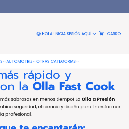
|
ón 7L Aluminio Pulido Fast
Cook Doral - PS
HOLA! INICIA SESIÓN AQUÍ
CARRO
DESCRIPCIÓN
Pulido Fast Cook Doral - PS
OS
AUTOMOTRIZ
OTRAS CATEGORIAS
más rápido y
con la
Olla Fast Cook
n más sabrosas en menos tiempo! La
Olla a Presión
bina seguridad, eficiencia y diseño para transformar
ia profesional.
 que te encantarán: