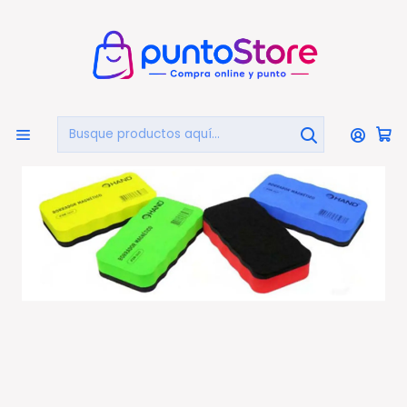
🏠
Bienvenido a PuntoStore.cl
Inicio
LIBRERÍA Y ARTE
Borradores De Pizarras
Pack 12 Borradores Magnéticos 11x6cm Colores - Ps