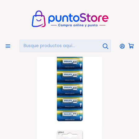
🏠
Bienvenido a PuntoStore.cl
Inicio
PILAS Y CARGADORES
Pilas Y Baterías
Pack 5 Pilas Alcalinas 23a 12v Philips - Ps