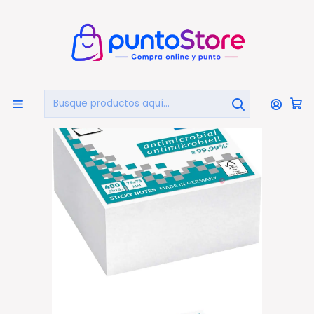
🏠
Bienvenido a PuntoStore.cl
Inicio
LIBRERÍA Y ARTE
Notas Adhesivas
Pads Notas Adhesivas Antimicrobial 400hojas Blanco -
PS