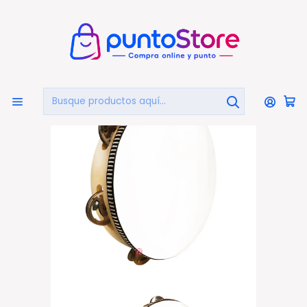
🏠
Bienvenido a PuntoStore.cl
Inicio
INSTRUMENTOS MUSICALES
Panderos
Pandero Tambourine 10 Pulgadas Con 6 Sonajas - Ps