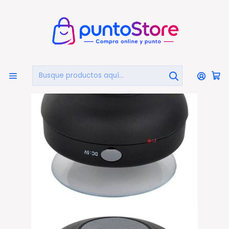
🏠
Bienvenido a PuntoStore.cl
Inicio
AUDIO Y VIDEO
Audio
Parlantes Portátiles
Parlante Ducha Bluetooth Portátil 3w Negro - Ps