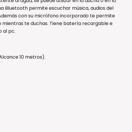
ente al agua, se puede utilizar en la ducha o en la
cha Bluetooth permite escuchar música, audios del
. Además con su micrófono incorporado te permite
o mientras te duchas. Tiene batería recargable e
 al pc.
Alcance 10 metros).