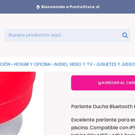
 Ducha Bluetooth Portátil 3w Rosado - Ps
🏠
Bienvenido a PuntoStore.cl
Parlante Du
CIÓN
HOGAR Y OFICINA
AUDIO, VIDEO Y TV
JUGUETES Y JUEG
AGREGAR AL CAR
Parlante Ducha Bluetooth P
Excelente parlante para e
piscina. Compatible con iPh