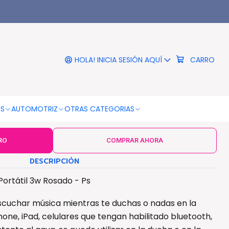
|
cha Bluetooth Portátil 3w
Rosado - Ps
HOLA! INICIA SESIÓN AQUÍ
CARRO
COLOR
Negro
OS
AUTOMOTRIZ
OTRAS CATEGORIAS
RO
COMPRAR AHORA
DESCRIPCIÓN
ortátil 3w Rosado - Ps
scuchar música mientras te duchas o nadas en la
one, iPad, celulares que tengan habilitado bluetooth,