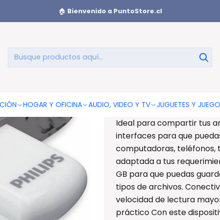
e 32 Gb Philips Usb 3.0 Vivid Notebook High Speed - PS
🏠
Bienvenido a PuntoStore.cl
Pendrive 32
Noteb
AGREGAR AL CAR
CIÓN
HOGAR Y OFICINA
AUDIO, VIDEO Y TV
JUGUETES Y JUEG
Ideal para compartir tus a
interfaces para que puedas
computadoras, teléfonos, t
adaptada a tus requerimie
GB para que puedas guarda
tipos de archivos. Conecti
velocidad de lectura mayor
práctico Con este disposit