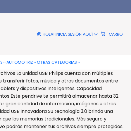
|
 Gb Philips Usb 3.0 Vivid
ook High Speed - PS
HOLA! INICIA SESIÓN AQUÍ
CARRO
RO
COMPRAR AHORA
DESCRIPCIÓN
OS
AUTOMOTRIZ
OTRAS CATEGORIAS
rchivos La unidad USB Philips cuenta con múltiples
 transferir fotos, música y otros documentos entre
ablets y dispositivos inteligentes. Capacidad
ntos Este pendrive te permitirá almacenar hasta 32
r gran cantidad de información, imágenes u otros
vidad USB innovadora Su tecnología 3.0 brinda una
 que las memorias tradicionales. Más seguro y
ivo podrás mantener tus archivos siempre protegidos.