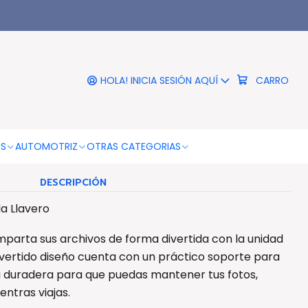
|
32gb Diseño Lila Llavero -
Ps
HOLA! INICIA SESIÓN AQUÍ
CARRO
COLOR
Violeta
OS
AUTOMOTRIZ
OTRAS CATEGORIAS
DESCRIPCIÓN
la Llavero
parta sus archivos de forma divertida con la unidad
divertido diseño cuenta con un práctico soporte para
 duradera para que puedas mantener tus fotos,
ntras viajas.